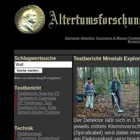
Startseite
Aktuelles
Forschung & Wissen
Fundpla
Registr
Schlagwortsuche
Testbericht Minelab Explor
Bitte nur einen Begriff eingeben.
Testbericht
Testbericht Spectra V3
Testbericht Germania
XP Goldmaxx Test
Testbericht Sov. Elite
Detech-Spulen Explorer
Der Detektor läßt sich in 3
jeweils mittels Klemmversch
Technik
(Spiralkabel) wird dabei in
Detektorshop
Checkliste Sondenkauf
am Elektronikteil verschraubt