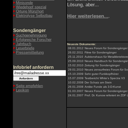
Minisonde
Lösung, aber...
Wiedehopf spezial
Ortung Münzhort
Elektrolyse Selbstbau
Hier weiterlesen...
.
Sondengänger
Suchgenehmigung
Erfolgreiche Forscher
Jahrbuch
Neueste Dokumente:
Leserbriefe
08.01.2012
Neues Forum für Sondengänger
Pressemitteilung
26.02.2011
Filme für Sondengänger
25.11.2010
Auktionshaus für Metalldetektor
25.09.2010
Neues Handbuch für Sondengä
15.02.2010
Zeitung für Sondengänger
Infobrief anfordern
29.01.2010
Neues zensurfreies Forum für 
15.10.2009
Sehr guter Funkkopfhörer
15.07.2009
Testbericht White's Spectra V3
10.02.2008
Der Schatz am Stein
Seite empfehlen
26.01.2008
Antike Funde als 3-D-Kunst
Lexikon
01.03.2007
Neues Forum für Sondengänger u
24.01.2007
Prof. Dr. Kunow referiert im ZDF